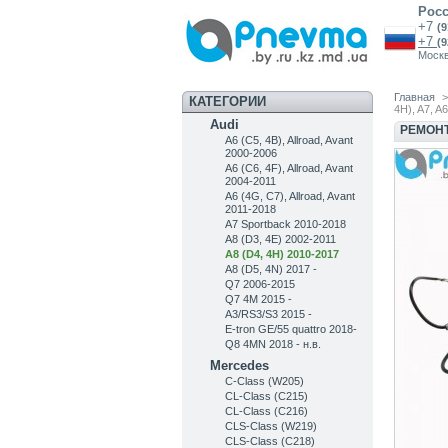
Рос
+7
(
+7
(
Моск
Главная
>
КАТЕГОРИИ
4H), A7, A
Audi
РЕМОНТ
A6 (C5, 4B), Allroad, Avant
2000-2006
A6 (C6, 4F), Allroad, Avant
2004-2011
A6 (4G, C7), Allroad, Avant
2011-2018
A7 Sportback 2010-2018
A8 (D3, 4E) 2002-2011
A8 (D4, 4H) 2010-2017
A8 (D5, 4N) 2017 -
Q7 2006-2015
Q7 4M 2015 -
A3/RS3/S3 2015 -
E-tron GE/55 quattro 2018-
Q8 4MN 2018 - н.в.
Mercedes
C-Class (W205)
CL-Class (C215)
CL-Class (C216)
CLS-Class (W219)
CLS-Class (C218)