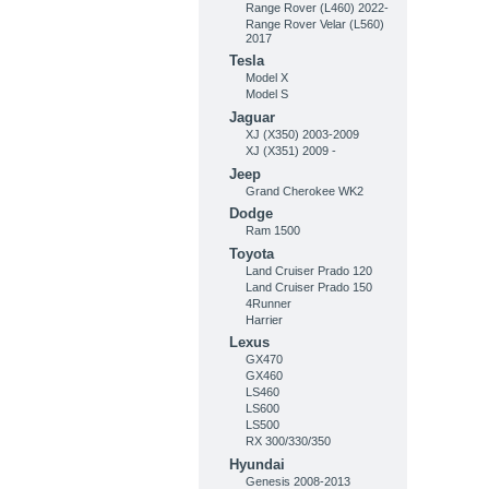
Range Rover (L460) 2022-
Range Rover Velar (L560)
2017
Tesla
Model X
Model S
Jaguar
XJ (X350) 2003-2009
XJ (X351) 2009 -
Jeep
Grand Cherokee WK2
Dodge
Ram 1500
Toyota
Land Cruiser Prado 120
Land Cruiser Prado 150
4Runner
Harrier
Lexus
GX470
GX460
LS460
LS600
LS500
RX 300/330/350
Hyundai
Genesis 2008-2013