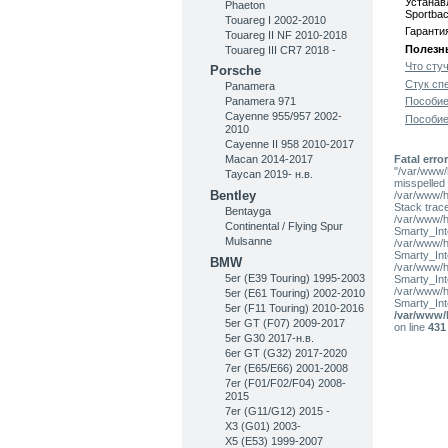
Устанавл
Phaeton
Sportbac
Touareg I 2002-2010
Гаранти
Touareg II NF 2010-2018
Полезны
Touareg III CR7 2018 -
Что стуч
Porsche
Стук сп
Panamera
Пособие
Panamera 971
Cayenne 955/957 2002-
Пособие 
2010
Cayenne II 958 2010-2017
Fatal error
Macan 2014-2017
"/var/www/
Taycan 2019- н.в.
misspelled l
Bentley
/var/www/h
Stack trac
Bentayga
/var/www/h
Continental / Flying Spur
Smarty_Int
Mulsanne
/var/www/h
Smarty_Int
BMW
/var/www/h
5er (E39 Touring) 1995-2003
Smarty_Int
/var/www/h
5er (E61 Touring) 2002-2010
Smarty_Int
5er (F11 Touring) 2010-2016
/var/www/
5er GT (F07) 2009-2017
on line
431
5er G30 2017-н.в.
6er GT (G32) 2017-2020
7er (E65/E66) 2001-2008
7er (F01/F02/F04) 2008-
2015
7er (G11/G12) 2015 -
X3 (G01) 2003-
X5 (E53) 1999-2007