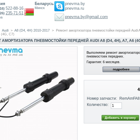
сия
Беларусь
pnevma.by
522-88-16
Минск
pnevma.ru
916)
235-71-51
e-mail
926)
pnevma.by@gmail.com
ва
Audi
>
A8 (D4, 4H) 2010-2017
>
Ремонт амортизатора пневмостойки передней Audi A
6 (4G, C7)
 АМОРТИЗАТОРА ПНЕВМОСТОЙКИ ПЕРЕДНЕЙ AUDI A8 (D4, 4H), A7, A6 (4G
Выполняем ремонт амортизатор
пневмостоек передних.
Гарантия: 6 месяцев.
подробнее
4
Номер запчасти:
RemAmFA8
Количество: