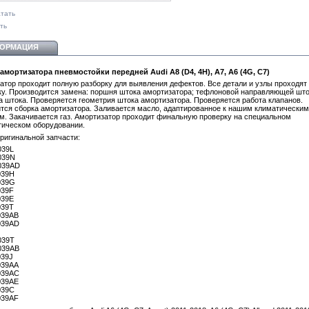
тать
ть
ОРМАЦИЯ
амортизатора пневмостойки передней Audi A8 (D4, 4H), A7, A6 (4G, C7)
атор проходит полную разборку для выявления дефектов. Все детали и узлы проходят
у. Производится замена: поршня штока амортизатора; тефлоновой направляющей што
а штока. Проверяется геометрия штока амортизатора. Проверяется работа клапанов.
тся сборка амортизатора. Заливается масло, адаптированное к нашим климатическим
м. Закачивается газ. Амортизатор проходит финальную проверку на специальном
тическом оборудовании.
ригинальной запчасти:
039L
039N
039AD
039H
039G
039F
039E
039T
039AB
039AD
039T
039AB
039J
039AA
039AC
039AE
039C
039AF