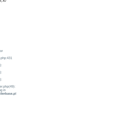
 , A7
 or
.php:431
):
):
):
r.php(49):
g in
ilerbase.php