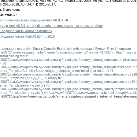
ивается на автомобиль: Audi A6 (4G, C7, Avant) 2011 -2018, A6 (4G, C7) Allroad 2011-2018
k 2010-2018 , A8 (D4, 4H) 2010-2017.
я: 6 месяцев.
е статьи:
ит в пневмостойке передней Audi A8 (D4, 4H)
ереди Audi A8 D4, который ошибочно принимают за пневмостойки!
 Ходовая часть Audi A7 Sportback
Ходовая часть Audi A8 (D4) с 2010 г.
: Uncaught exception 'SmartyCompilerException' with message 'Syntax Error in template
h20072/data/www/pnevma.by/themes/prestashop/footer.tpl" on line 72 "&lt;/html&gt;" missing
iteral closing tag' in
20072/data/www/pnevma.by/tools/smarty/sysplugins/smarty_internal_templatecompilerbase
e: #0
20072/data/www/pnevma.by/tools/smarty/sysplugins/smarty_internal_templatelexer.php(997
ernal_TemplateCompilerBase->trigger_template_error('missing or miss...') #1
20072/data/www/pnevma.by/tools/smarty/sysplugins/smarty_internal_templatelexer.php(918
ernal_Templatelexer->yy_r3_11(Array) #2
20072/data/www/pnevma.by/tools/smarty/sysplugins/smarty_internal_templatelexer.php(101
ernal_Templatelexer->yylex3() #3
20072/data/www/pnevma.by/tools/smarty/sysplugins/smarty_internal_smartytemplatecompile
ernal_Templatelexer->yylex() #4 /var/www/h20072/data/www/pnevma.by/tools/smarty/sysplu
h20072/data/www/pnevma.by/tools/smarty/sysplugins/smarty_internal_templatecomp