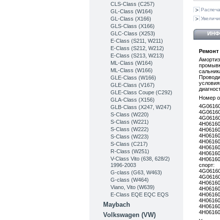
CLS-Class (C257)
Распеча
GL-Class (W164)
GL-Class (X166)
Увеличи
GLS-Class (X166)
GLC-Class (X253)
ИНФ
Е-Class (S211, W211)
E-Class (S212, W212)
Ремонт 
E-Class (S213, W213)
Амортиз
ML-Class (W164)
промывк
ML-Class (W166)
сальник
Проводи
GLE-Class (W166)
условия
GLE-Class (V167)
диагнос
GLE-Class Coupe (C292)
Номер о
GLA-Class (X156)
4G0616
GLB-Class (X247, W247)
4G0616
S-Class (W220)
4G0616
S-Class (W221)
4H0616
S-Class (W222)
4H0616
4H0616
S-Class (W223)
4H0616
S-Class (C217)
4H0616
R-Class (W251)
4H0616
V-Class Vito (638, 628/2)
4H0616
1996-2003
спорт:
4G0616
G-class (G63, W463)
4G0616
G-class (W464)
4H0616
Viano, Vito (W639)
4H0616
E-Class EQE EQC EQS
4H0616
4H0616
Maybach
4H0616
4H0616
Volkswagen (VW)