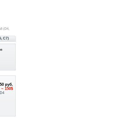
8 (D4,
, C7)
ов
50 руб.
~ 150$
D4