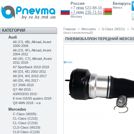
Россия
Беларусь
+7
522-88-16
Минск
(916)
+7
235-71-51
(926)
Москва
Главная
>
Mercedes
>
S-Class (W221)
>
П
КАТЕГОРИИ
(восстановленный)
Audi
ПНЕВМОБАЛЛОН ПЕРЕДНИЙ MERCEDE
A6 (C5, 4B), Allroad, Avant
2000-2006
A6 (C6, 4F), Allroad, Avant
2004-2011
A6 (4G, C7), Allroad, Avant
2011-2018
A7 Sportback 2010-2018
A8 (D3, 4E) 2002-2011
A8 (D4, 4H) 2010-2017
A8 (D5, 4N) 2017 -
Q7 2006-2015
Q7 4M 2015 -
A3/RS3/S3 2015 -
E-tron GE/55 quattro 2018-
Q8 4MN 2018 - н.в.
Mercedes
C-Class (W205)
CL-Class (C215)
CL-Class (C216)
CLS-Class (W219)
CLS-Class (C218)