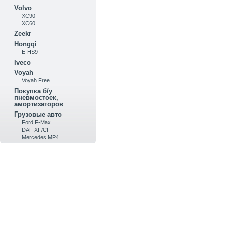
Volvo
XC90
XC60
Zeekr
Hongqi
E-HS9
Iveco
Voyah
Voyah Free
Покупка б/у
пневмостоек,
амортизаторов
Грузовые авто
Ford F-Max
DAF XF/CF
Mercedes MP4