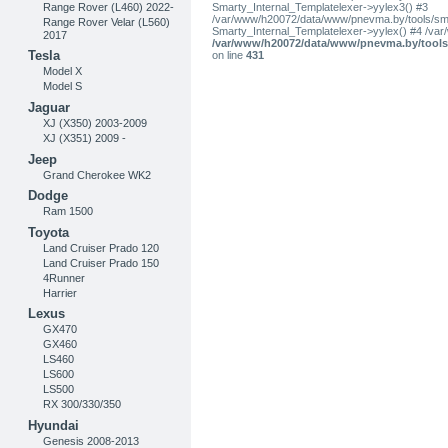
Smarty_Internal_Templatelexer->yylex3() #3
Range Rover (L460) 2022-
/var/www/h20072/data/www/pnevma.by/tools/smar
Range Rover Velar (L560)
Smarty_Internal_Templatelexer->yylex() #4 /va
2017
/var/www/h20072/data/www/pnevma.by/tools/
Tesla
on line
431
Model X
Model S
Jaguar
XJ (X350) 2003-2009
XJ (X351) 2009 -
Jeep
Grand Cherokee WK2
Dodge
Ram 1500
Toyota
Land Cruiser Prado 120
Land Cruiser Prado 150
4Runner
Harrier
Lexus
GX470
GX460
LS460
LS600
LS500
RX 300/330/350
Hyundai
Genesis 2008-2013