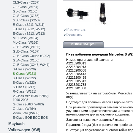
CLS-Class (C257)
GL-Class (W164)
GL-Class (X166)
GLS-Class (X166)
GLC-Class (X253)
Е-Class (S211, W211)
E-Class (S212, W212)
Распечатать
E-Class (S213, W213)
Увеличить
ML-Class (W164)
ML-Class (W166)
ИНФОРМАЦИЯ
GLE-Class (W166)
GLE-Class (V167)
Пневмобаллон передний Mercedes S W22
GLE-Class Coupe (C292)
Номер оригинальной запчасти:
GLA-Class (X156)
A2213209313
GLB-Class (X247, W247)
A2213204913
S-Class (W220)
A2213200538
S-Class (W221)
A2213205413
A2213200438
S-Class (W222)
A2213205313
S-Class (W223)
A2213201738
S-Class (C217)
A2213201838
R-Class (W251)
Устанавливается на автомобиль: Mercedes
V-Class Vito (638, 628/2)
only).
1996-2003
Подходит для правой и левой стороны авто
G-class (G63, W463)
При ремонте произведена замена резиновог
G-class (W464)
улучшенными характеристиками , а также
Viano, Vito (W639)
никелирование для исключения коррозии .
E-Class EQE EQC EQS
Заменены пыльник и защитный стакан.
Maybach
Гарантия: 2 года (без ограничения пробега).
Volkswagen (VW)
Инструкция по установке пневмостойки пе