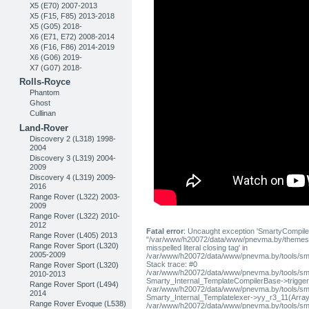
X5 (E70) 2007-2013
X5 (F15, F85) 2013-2018
X5 (G05) 2018-
X6 (E71, E72) 2008-2014
X6 (F16, F86) 2014-2019
X6 (G06) 2019-
X7 (G07) 2018-
Rolls-Royce
Phantom
Ghost
Cullinan
Land-Rover
Discovery 2 (L318) 1998-
2004
Discovery 3 (L319) 2004-
2009
Discovery 4 (L319) 2009-
2016
Range Rover (L322) 2003-
2009
Range Rover (L322) 2010-
2012
Fatal error
: Uncaught exception 'SmartyCompiler
Range Rover (L405) 2013
"/var/www/h20072/data/www/pnevma.by/themes/pres
Range Rover Sport (L320)
misspelled literal closing tag' in
2005-2009
/var/www/h20072/data/www/pnevma.by/tools/sma
Stack trace: #0
Range Rover Sport (L320)
/var/www/h20072/data/www/pnevma.by/tools/smar
2010-2013
Smarty_Internal_TemplateCompilerBase->trigger_t
Range Rover Sport (L494)
/var/www/h20072/data/www/pnevma.by/tools/smar
2014
Smarty_Internal_Templatelexer->yy_r3_11(Array
Range Rover Evoque (L538)
/var/www/h20072/data/www/pnevma.by/tools/smar