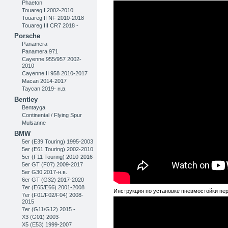
Phaeton
Touareg I 2002-2010
Touareg II NF 2010-2018
Touareg III CR7 2018 -
Porsche
Panamera
Panamera 971
Cayenne 955/957 2002-
2010
Cayenne II 958 2010-2017
Macan 2014-2017
Taycan 2019- н.в.
Bentley
Bentayga
Continental / Flying Spur
Mulsanne
BMW
5er (E39 Touring) 1995-2003
5er (E61 Touring) 2002-2010
5er (F11 Touring) 2010-2016
5er GT (F07) 2009-2017
5er G30 2017-н.в.
6er GT (G32) 2017-2020
7er (E65/E66) 2001-2008
Инструкция по установке пневмостойки пе
7er (F01/F02/F04) 2008-
2015
7er (G11/G12) 2015 -
X3 (G01) 2003-
X5 (E53) 1999-2007